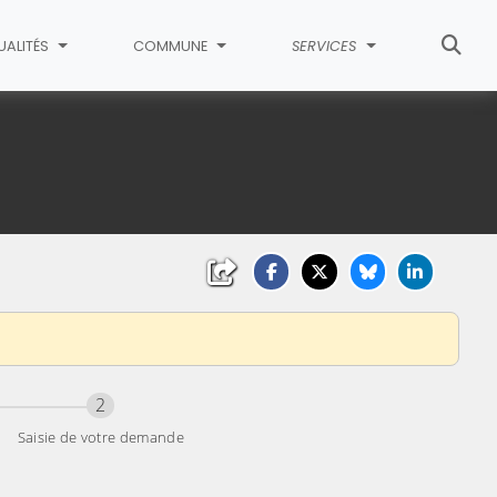
UALITÉS
COMMUNE
SERVICES
Étape
sur 2
2
Saisie de votre demande