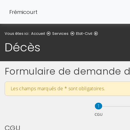
Frémicourt
Décès
Vous êtes ici :
Accueil
Services
Etat-Civil
Décès
Formulaire de demande d
Les champs marqués de
*
sont obligatoires.
Étape
sur 2
1
CGU
CGU