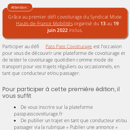
Grâce au premier défi covoiturage du Syndicat Mixte
Hauts-de-France Mobilités
organisé du
13
au
19
juin 2022
inclus.
Participer au défi
Pass Pass Covoiturage
est l’occasion
pour vous de découvrir une plateforme de covoiturage et
de tester le covoiturage quotidien comme mode de
transport pour vos trajets réguliers ou occasionnels, en
tant que conducteur et/ou passager.
Pour participer à cette première édition, il
vous suffit
De vous inscrire sur la plateforme
passpasscovoiturage.fr
De publier un trajet en tant que conducteur et/ou
passager via la rubrique « Publier une annonce »